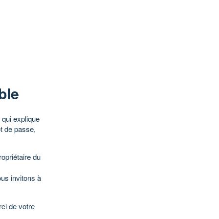
ble
qui explique
ot de passe,
opriétaire du
ous invitons à
ci de votre