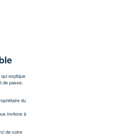
ble
qui explique
ot de passe,
opriétaire du
ous invitons à
ci de votre