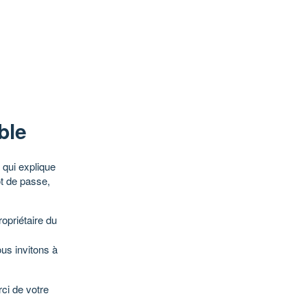
ble
qui explique
ot de passe,
opriétaire du
ous invitons à
ci de votre