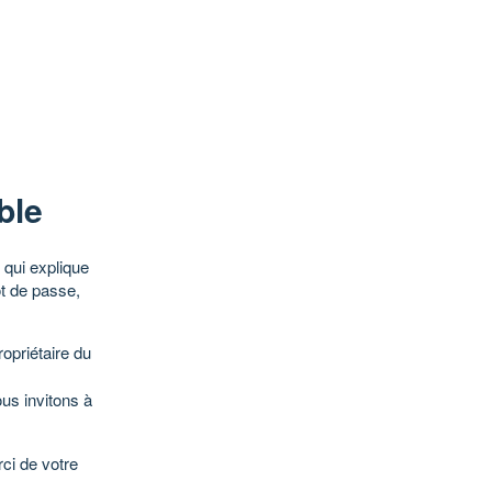
ble
qui explique
ot de passe,
opriétaire du
ous invitons à
ci de votre