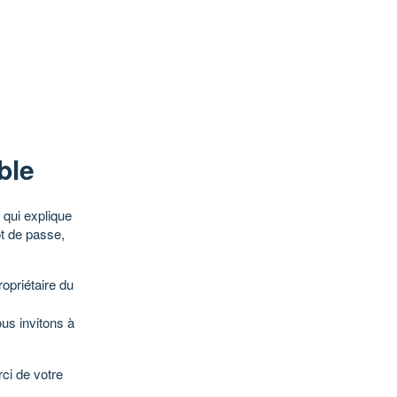
ble
qui explique
ot de passe,
opriétaire du
ous invitons à
ci de votre