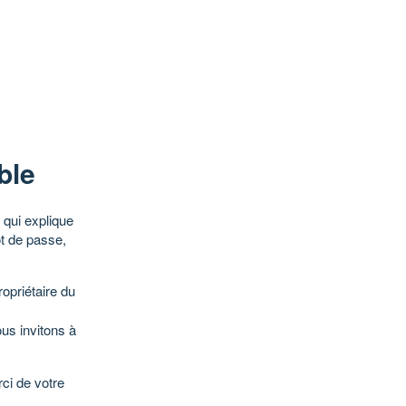
ble
qui explique
ot de passe,
opriétaire du
ous invitons à
ci de votre