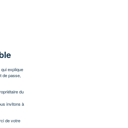
ble
qui explique
ot de passe,
opriétaire du
ous invitons à
ci de votre