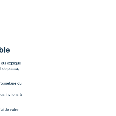
ble
qui explique
ot de passe,
opriétaire du
ous invitons à
ci de votre