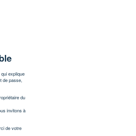
ble
qui explique
ot de passe,
opriétaire du
ous invitons à
ci de votre