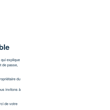
ble
qui explique
ot de passe,
opriétaire du
ous invitons à
ci de votre