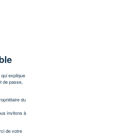
ble
qui explique
ot de passe,
opriétaire du
ous invitons à
ci de votre