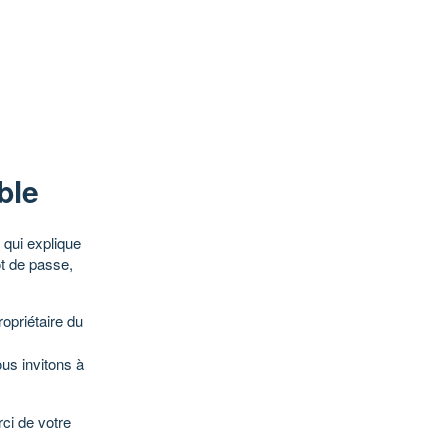
ble
qui explique
ot de passe,
opriétaire du
ous invitons à
ci de votre