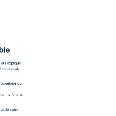
ble
qui explique
ot de passe,
opriétaire du
ous invitons à
ci de votre