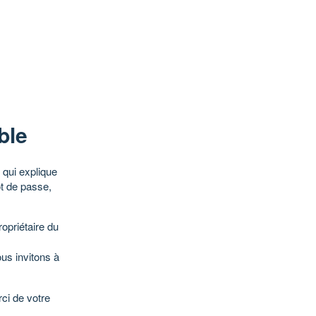
ble
qui explique
ot de passe,
opriétaire du
ous invitons à
ci de votre