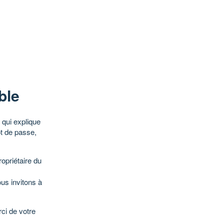
ble
qui explique
ot de passe,
opriétaire du
ous invitons à
ci de votre